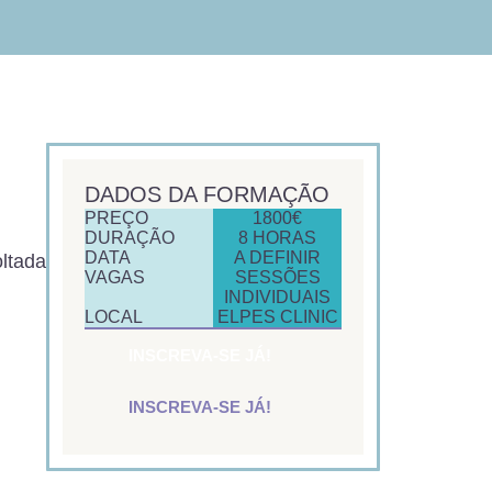
DADOS DA FORMAÇÃO
PREÇO
1800€
DURAÇÃO
8 HORAS
DATA
A DEFINIR
ltada
VAGAS
SESSÕES
INDIVIDUAIS
LOCAL
ELPES CLINIC
INSCREVA-SE JÁ!
INSCREVA-SE JÁ!