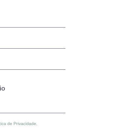
io
tica de Privacidade
.