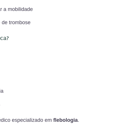
ar a mobilidade
co de trombose
ica?
ia
s
édico especializado em
flebologia
.