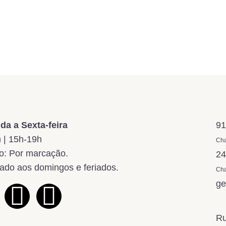
a a Sexta-feira
91
 | 15h-19h
Cha
: Por marcação.
24
ado aos domingos e feriados.
Cha
ge
Ru