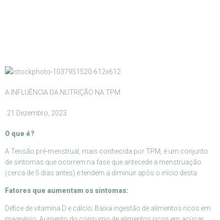
A INFLUÊNCIA DA NUTRIÇÃO NA TPM
21 Dezembro, 2023
O que é?
A Tensão pré-menstrual, mais conhecida por TPM, é um conjunto
de sintomas que ocorrem na fase que antecede a menstruação
(cerca de 5 dias antes) e tendem a diminuir após o início desta.
Fatores que aumentam os sintomas:
Défice de vitamina D e cálcio; Baixa ingestão de alimentos ricos em
magnésio; Aumento do consumo de alimentos ricos em açúcar,